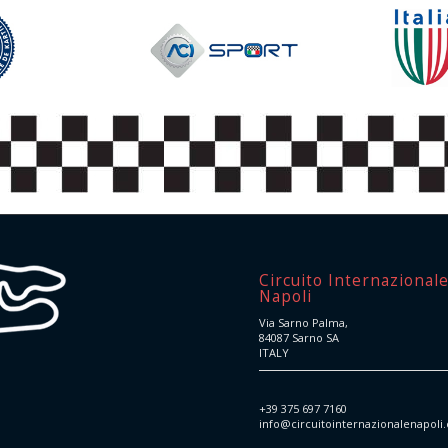
Circuito Internazional
Napoli
Via Sarno Palma,
84087 Sarno SA
ITALY
+39 375 697 7160
info@circuitointernazionalenapoli