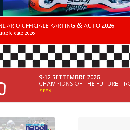
&
NDARIO UFFICIALE KARTING
AUTO
2026
tutte le date 2026
9-12 SETTEMBRE 2026
CHAMPIONS OF THE FUTURE – R
#KART