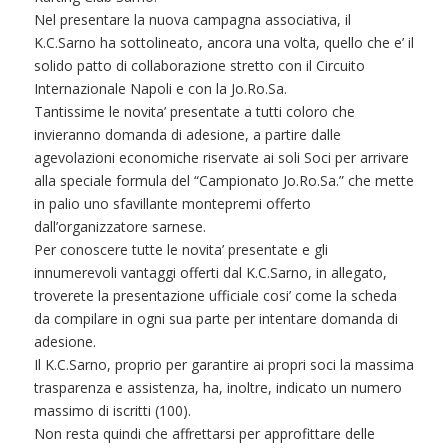
Nel presentare la nuova campagna associativa, il
K.C.Sarno ha sottolineato, ancora una volta, quello che e’ il
solido patto di collaborazione stretto con il Circuito
Internazionale Napoli e con la Jo.Ro.Sa.
Tantissime le novita’ presentate a tutti coloro che
invieranno domanda di adesione, a partire dalle
agevolazioni economiche riservate ai soli Soci per arrivare
alla speciale formula del “Campionato Jo.Ro.Sa.” che mette
in palio uno sfavillante montepremi offerto
dall’organizzatore sarnese.
Per conoscere tutte le novita’ presentate e gli
innumerevoli vantaggi offerti dal K.C.Sarno, in allegato,
troverete la presentazione ufficiale cosi’ come la scheda
da compilare in ogni sua parte per intentare domanda di
adesione.
Il K.C.Sarno, proprio per garantire ai propri soci la massima
trasparenza e assistenza, ha, inoltre, indicato un numero
massimo di iscritti (100).
Non resta quindi che affrettarsi per approfittare delle