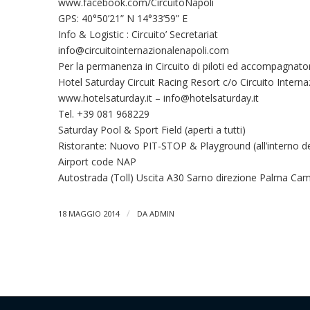
www.facebook.com/CircuitoNapoli
GPS: 40°50’21” N 14°33’59” E
Info & Logistic : Circuito’ Secretariat
info@circuitointernazionalenapoli.com
Per la permanenza in Circuito di piloti ed accompagnator
Hotel Saturday Circuit Racing Resort c/o Circuito Intern
www.hotelsaturday.it –
info@hotelsaturday.it
Tel. +39 081 968229
Saturday Pool & Sport Field (aperti a tutti)
Ristorante: Nuovo PIT-STOP & Playground (all’interno del
Airport code NAP
Autostrada (Toll) Uscita A30 Sarno direzione Palma Ca
/
18 MAGGIO 2014
DA
ADMIN