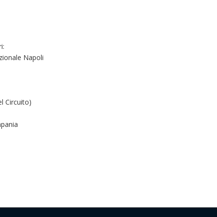
i:
azionale Napoli
 Circuito)
mpania