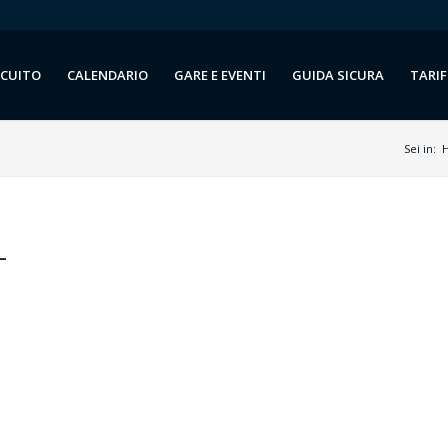
RCUITO
CALENDARIO
GARE E EVENTI
GUIDA SICURA
TARIF
Sei in:
_