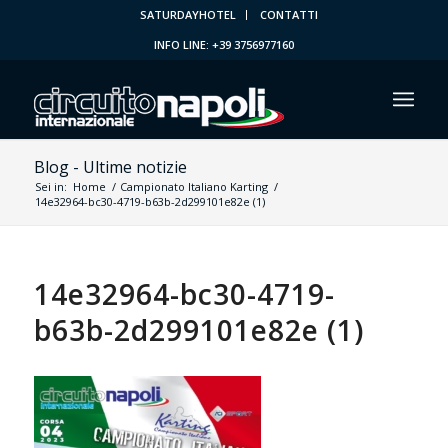
SATURDAYHOTEL
CONTATTI
INFO LINE: +39 3756977160
Blog - Ultime notizie
Sei in:
Home
/
Campionato Italiano Karting
/
14e32964-bc30-4719-b63b-2d299101e82e (1)
14e32964-bc30-4719-
b63b-2d299101e82e (1)