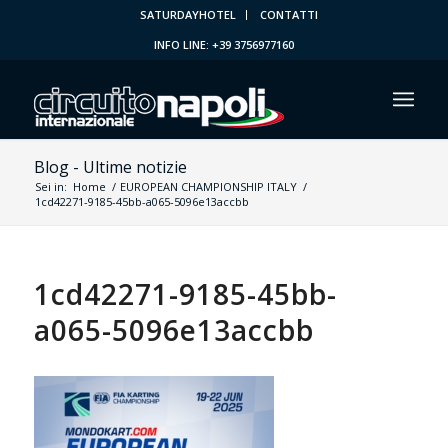
SATURDAYHOTEL
CONTATTI
INFO LINE: +39 3756977160
Blog - Ultime notizie
Sei in:
Home
/
EUROPEAN CHAMPIONSHIP ITALY
/
1cd42271-9185-45bb-a065-5096e13accbb
1cd42271-9185-45bb-
a065-5096e13accbb