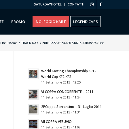
SATURDAYHOTEL
CONTATTI
FE
PROMO
NOLEGGIO KART
LEGEND CARS
i in:
Home
/
TRACK DAY
/
b8b19a22-c5c4-4807-b69e-43b0fe7c41ee
World Karting Championship KF1-
World Cup KF2-KF3
11 Settembre 2015 - 12:25
VI COPPA CONCORRENTE – 2011
11 Settembre 2015 - 11:54
2РCoppa Sorrentino – 31 Luglio 2011
11 Settembre 2015 - 11:31
VII COPPA VESUVIO
11 Settembre 2015 - 11:08