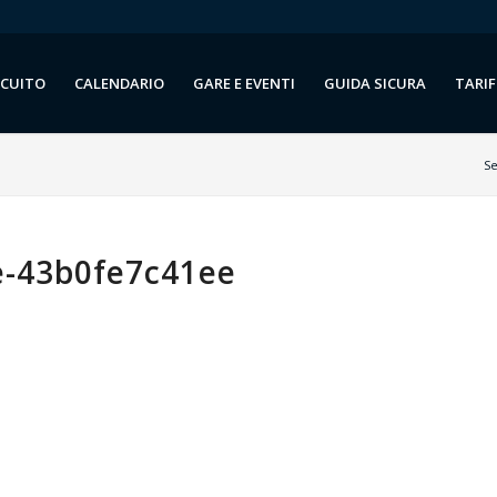
RCUITO
CALENDARIO
GARE E EVENTI
GUIDA SICURA
TARIF
Se
e-43b0fe7c41ee