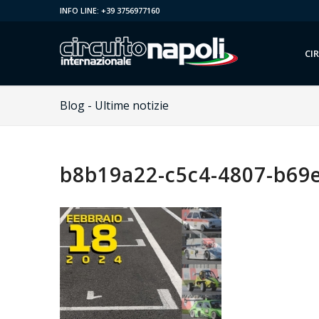
INFO LINE: +39 3756977160
CI
Blog - Ultime notizie
b8b19a22-c5c4-4807-b69