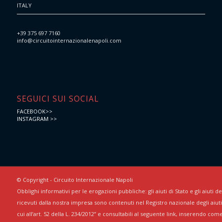
ITALY
+39 375 697 7160
info@circuitointernazionalenapoli.com
SEGUICI SUI SOCIAL
FACEBOOK>>
INSTAGRAM >>
© Copyright - Circuito Internazionale Napoli
Obblighi informativi per le erogazioni pubbliche: gli aiuti di Stato e gli aiuti 
ricevuti dalla nostra impresa sono contenuti nel Registro nazionale degli aiuti 
cui all’art. 52 della L. 234/2012” e consultabili al seguente link, inserendo com