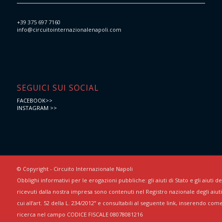
+39 375 697 7160
info@circuitointernazionalenapoli.com
SEGUICI SUI SOCIAL
FACEBOOK>>
INSTAGRAM >>
© Copyright - Circuito Internazionale Napoli
Obblighi informativi per le erogazioni pubbliche: gli aiuti di Stato e gli aiuti 
ricevuti dalla nostra impresa sono contenuti nel Registro nazionale degli aiuti 
cui all’art. 52 della L. 234/2012” e consultabili al seguente link, inserendo com
ricerca nel campo CODICE FISCALE 08078081216