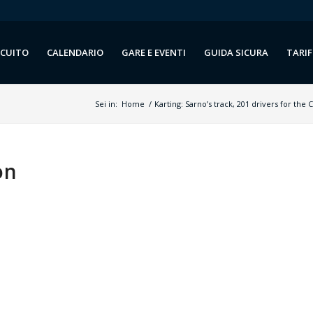
RCUITO
CALENDARIO
GARE E EVENTI
GUIDA SICURA
TARIF
Sei in:
Home
/
Karting: Sarno’s track, 201 drivers for the
on