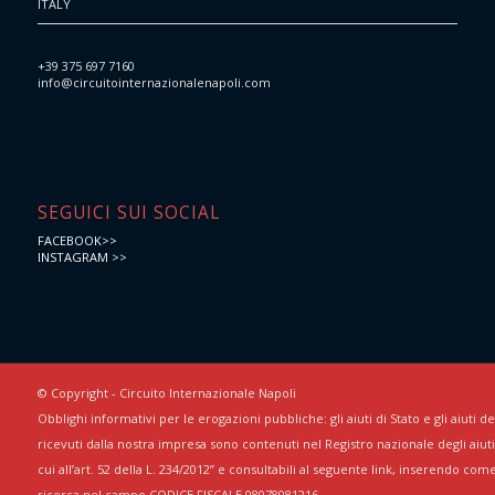
ITALY
+39 375 697 7160
info@circuitointernazionalenapoli.com
SEGUICI SUI SOCIAL
FACEBOOK>>
INSTAGRAM >>
© Copyright - Circuito Internazionale Napoli
Obblighi informativi per le erogazioni pubbliche: gli aiuti di Stato e gli aiuti 
ricevuti dalla nostra impresa sono contenuti nel Registro nazionale degli aiuti 
cui all’art. 52 della L. 234/2012” e consultabili al seguente link, inserendo com
ricerca nel campo CODICE FISCALE 08078081216