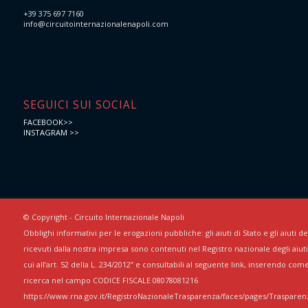
+39 375 697 7160
info@circuitointernazionalenapoli.com
SEGUICI SUI SOCIAL
FACEBOOK>>
INSTAGRAM >>
© Copyright - Circuito Internazionale Napoli
Obblighi informativi per le erogazioni pubbliche: gli aiuti di Stato e gli aiuti 
ricevuti dalla nostra impresa sono contenuti nel Registro nazionale degli aiuti 
cui all’art. 52 della L. 234/2012” e consultabili al seguente link, inserendo com
ricerca nel campo CODICE FISCALE 08078081216
https://www.rna.gov.it/RegistroNazionaleTrasparenza/faces/pages/Trasparenz