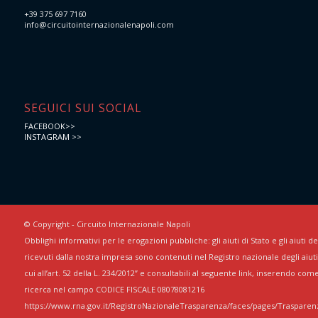
+39 375 697 7160
info@circuitointernazionalenapoli.com
SEGUICI SUI SOCIAL
FACEBOOK>>
INSTAGRAM >>
© Copyright - Circuito Internazionale Napoli
Obblighi informativi per le erogazioni pubbliche: gli aiuti di Stato e gli aiuti 
ricevuti dalla nostra impresa sono contenuti nel Registro nazionale degli aiuti 
cui all’art. 52 della L. 234/2012” e consultabili al seguente link, inserendo com
ricerca nel campo CODICE FISCALE 08078081216
https://www.rna.gov.it/RegistroNazionaleTrasparenza/faces/pages/Trasparenz