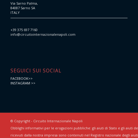
Via Sarno Palma,
84087 Sarno SA
ITALY
+39 375 697 7160
info@circuitointernazionalenapoli.com
SEGUICI SUI SOCIAL
FACEBOOK>>
INSTAGRAM >>
© Copyright - Circuito Internazionale Napoli
Obblighi informativi per le erogazioni pubbliche: gli aiuti di Stato e gli aiuti 
ricevuti dalla nostra impresa sono contenuti nel Registro nazionale degli aiuti 