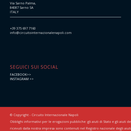
Via Sarno Palma,
84087 Sarno SA
ITALY
+39 375 697 7160
info@circuitointernazionalenapoli.com
SEGUICI SUI SOCIAL
FACEBOOK>>
INSTAGRAM >>
© Copyright - Circuito Internazionale Napoli
Obblighi informativi per le erogazioni pubbliche: gli aiuti di Stato e gli aiuti 
ricevuti dalla nostra impresa sono contenuti nel Registro nazionale degli aiuti 