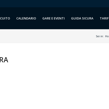
RCUITO
CALENDARIO
GARE E EVENTI
GUIDA SICURA
TARIF
Sei in:
H
RA