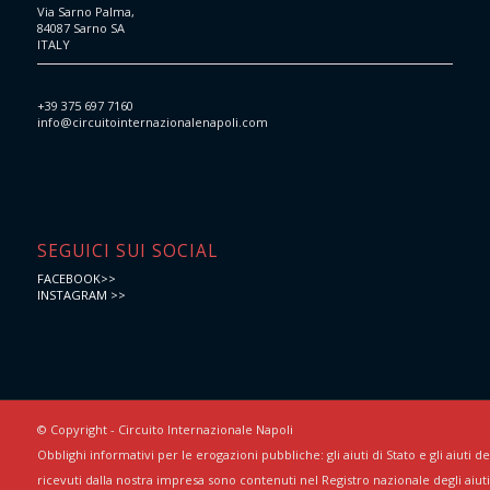
Via Sarno Palma,
84087 Sarno SA
ITALY
+39 375 697 7160
info@circuitointernazionalenapoli.com
SEGUICI SUI SOCIAL
FACEBOOK>>
INSTAGRAM >>
© Copyright - Circuito Internazionale Napoli
Obblighi informativi per le erogazioni pubbliche: gli aiuti di Stato e gli aiuti 
ricevuti dalla nostra impresa sono contenuti nel Registro nazionale degli aiuti 