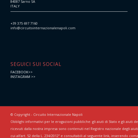
84087 Sarno SA
ITALY
+39 375 697 7160
info@circuitointernazionalenapoli.com
SEGUICI SUI SOCIAL
FACEBOOK>>
INSTAGRAM >>
© Copyright - Circuito Internazionale Napoli
Obblighi informativi per le erogazioni pubbliche: gli aiuti di Stato e gli aiuti 
ricevuti dalla nostra impresa sono contenuti nel Registro nazionale degli aiuti 
cui all’art. 52 della L. 234/2012” e consultabili al seguente link, inserendo com