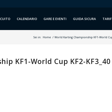
RCUITO
CALENDARIO
GARE E EVENTI
GUIDA SICURA
TARIF
Sei in:
Home
/
World Karting Championship KF1-World Cu
hip KF1-World Cup KF2-KF3_40