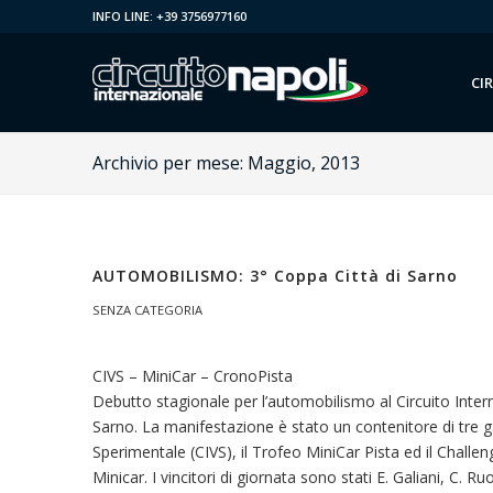
INFO LINE: +39 3756977160
CI
Archivio per mese: Maggio, 2013
AUTOMOBILISMO: 3° Coppa Città di Sarno
SENZA CATEGORIA
CIVS – MiniCar – CronoPista
Debutto stagionale per l’automobilismo al Circuito Intern
Sarno. La manifestazione è stato un contenitore di tre g
Sperimentale (CIVS), il Trofeo MiniCar Pista ed il Challe
Minicar. I vincitori di giornata sono stati E. Galiani, C. 