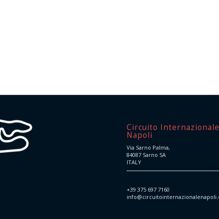
Circuito Internazional
Napoli
Via Sarno Palma,
84087 Sarno SA
ITALY
+39 375 697 7160
info@circuitointernazionalenapoli