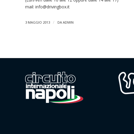
mail:
info@drivingbox.it
/
3 MAGGIO 2013
DA
ADMIN