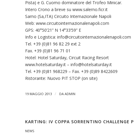
Pista) e G. Cuomo dominatore del Trofeo Minicar.
Intero Crono a breve su www.salerno.ficr.it
Sarno (Sa,ITA) Circuito Internazionale Napoli
Web: www.circuitointernazionalenapoli.com
GPS: 40°50’21” N 14°33’59” E
Info e Logistica:
info@circuitointernazionalenapoli.com
Tel. +39 (0)81 96 82 29 ext 2
Fax. +39 (0)81 96 71 01
Hotel: Hotel Saturday, Circuit Racing Resort
www.hotelsaturday.it –
info@hotelsaturday.it
Tel. +39 (0)81 968229 – Fax. +39 (0)89 8422609
Ristorante: Nuovo PIT STOP (on site)
/
19 MAGGIO 2013
DA
ADMIN
KARTING: IV COPPA SORRENTINO CHALLENGE 
NEWS