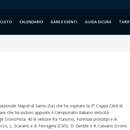
RCUITO
CALENDARIO
GARE E EVENTI
GUIDA SICURA
TARIF
azionale Napoli di Sarno (Sa) che ha ospitato la 3° Coppa Città di
are che ha incluso appunto il Campionato Italiano Velocità
nge CronoPista. 40 le vetture fra Turismo, Formula prototipi e le
Ruocco, L. Scarano e A. Ferragina (CIVS). D. Gentile e R. Caivano (Crono