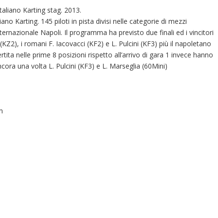
aliano Karting stag. 2013.
no Karting. 145 piloti in pista divisi nelle categorie di mezzi
ternazionale Napoli. Il programma ha previsto due finali ed i vincitori
 (KZ2), i romani F. Iacovacci (KF2) e L. Pulcini (KF3) più il napoletano
rtita nelle prime 8 posizioni rispetto all’arrivo di gara 1 invece hanno
ancora una volta L. Pulcini (KF3) e L. Marseglia (60Mini)
m