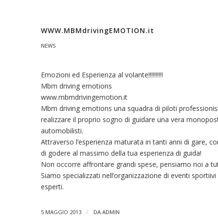
WWW.MBMdrivingEMOTION.it
NEWS
Emozioni ed Esperienza al volante!!!!!!!!!!
Mbm driving emotions
www.mbmdrivingemotion.it
Mbm driving emotions una squadra di piloti professionisti 
realizzare il proprio sogno di guidare una vera monoposto 
automobilisti.
Attraverso l’esperienza maturata in tanti anni di gare, c
di godere al massimo della tua esperienza di guida!
Non occorre affrontare grandi spese, pensiamo noi a tutt
Siamo specializzati nell’organizzazione di eventi sportiivi i
esperti.
/
5 MAGGIO 2013
DA
ADMIN