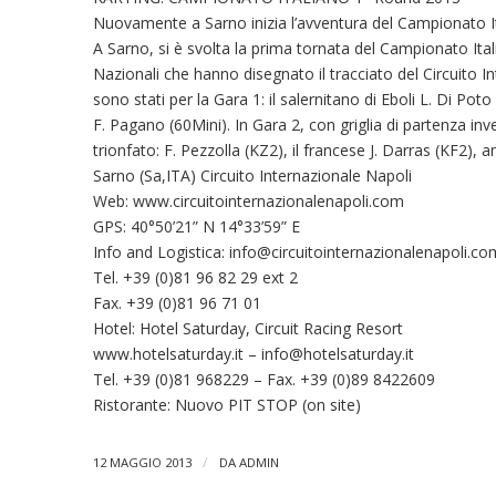
Nuovamente a Sarno inizia l’avventura del Campionato It
A Sarno, si è svolta la prima tornata del Campionato Italia
Nazionali che hanno disegnato il tracciato del Circuito In
sono stati per la Gara 1: il salernitano di Eboli L. Di Poto
F. Pagano (60Mini). In Gara 2, con griglia di partenza inve
trionfato: F. Pezzolla (KZ2), il francese J. Darras (KF2), 
Sarno (Sa,ITA) Circuito Internazionale Napoli
Web: www.circuitointernazionalenapoli.com
GPS: 40°50’21” N 14°33’59” E
Info and Logistica:
info@circuitointernazionalenapoli.co
Tel. +39 (0)81 96 82 29 ext 2
Fax. +39 (0)81 96 71 01
Hotel: Hotel Saturday, Circuit Racing Resort
www.hotelsaturday.it –
info@hotelsaturday.it
Tel. +39 (0)81 968229 – Fax. +39 (0)89 8422609
Ristorante: Nuovo PIT STOP (on site)
/
12 MAGGIO 2013
DA
ADMIN