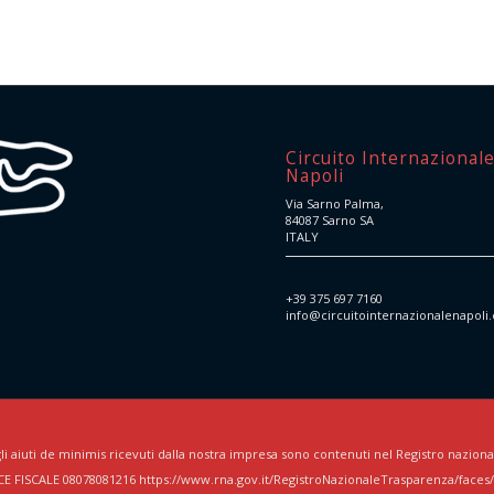
Circuito Internazional
Napoli
Via Sarno Palma,
84087 Sarno SA
ITALY
+39 375 697 7160
info@circuitointernazionalenapoli
li aiuti de minimis ricevuti dalla nostra impresa sono contenuti nel Registro nazionale d
CE FISCALE 08078081216 https://www.rna.gov.it/RegistroNazionaleTrasparenza/faces