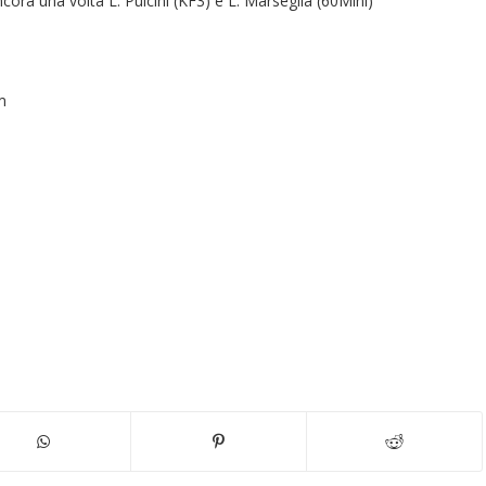
ancora una volta L. Pulcini (KF3) e L. Marseglia (60Mini)
m