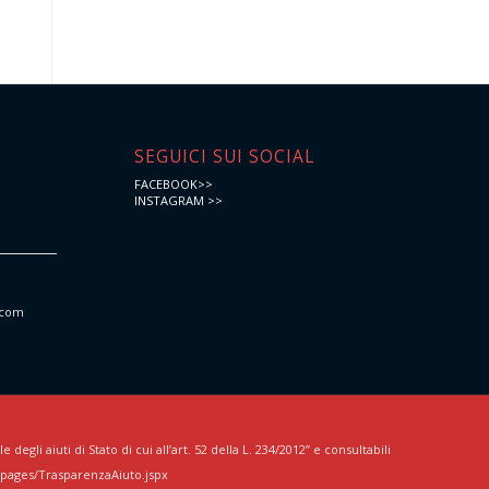
e
SEGUICI SUI SOCIAL
FACEBOOK>>
INSTAGRAM >>
.com
egli aiuti di Stato di cui all’art. 52 della L. 234/2012” e consultabili
/pages/TrasparenzaAiuto.jspx