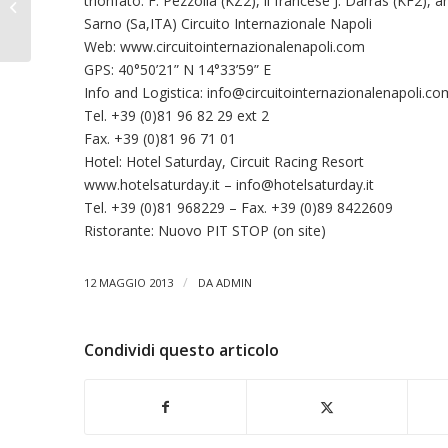
trionfato: F. Pezzolla (KZ2), il francese J. Darras (KF2), 
WWW.MBMdrivingEMOTION.it
Sarno (Sa,ITA) Circuito Internazionale Napoli
Web: www.circuitointernazionalenapoli.com
GPS: 40°50’21” N 14°33’59” E
Info and Logistica:
info@circuitointernazionalenapoli.co
Tel. +39 (0)81 96 82 29 ext 2
Fax. +39 (0)81 96 71 01
Hotel: Hotel Saturday, Circuit Racing Resort
www.hotelsaturday.it –
info@hotelsaturday.it
Tel. +39 (0)81 968229 – Fax. +39 (0)89 8422609
Ristorante: Nuovo PIT STOP (on site)
/
12 MAGGIO 2013
DA
ADMIN
Condividi questo articolo