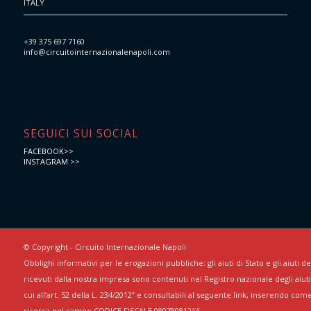
ITALY
+39 375 697 7160
info@circuitointernazionalenapoli.com
SEGUICI SUI SOCIAL
FACEBOOK>>
INSTAGRAM >>
© Copyright - Circuito Internazionale Napoli
Obblighi informativi per le erogazioni pubbliche: gli aiuti di Stato e gli aiuti 
ricevuti dalla nostra impresa sono contenuti nel Registro nazionale degli aiuti 
cui all’art. 52 della L. 234/2012” e consultabili al seguente link, inserendo com
ricerca nel campo CODICE FISCALE 08078081216