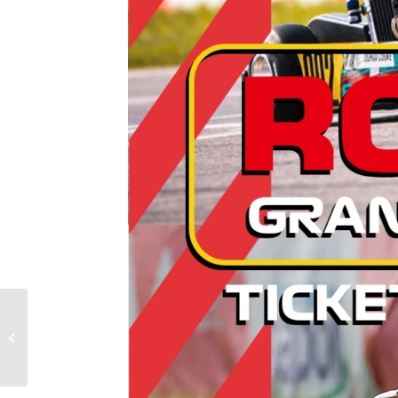
4^ COPPA CIRCUITO
INTERNAZIONALE NAPOLI
Challenge Assominicar Pista e
Velocità