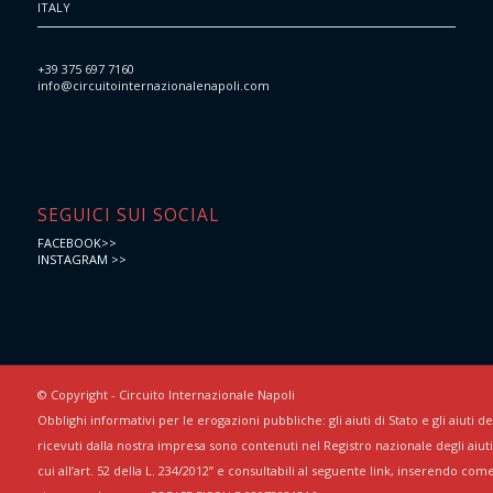
ITALY
+39 375 697 7160
info@circuitointernazionalenapoli.com
SEGUICI SUI SOCIAL
FACEBOOK>>
INSTAGRAM >>
© Copyright - Circuito Internazionale Napoli
Obblighi informativi per le erogazioni pubbliche: gli aiuti di Stato e gli aiuti 
ricevuti dalla nostra impresa sono contenuti nel Registro nazionale degli aiuti 
cui all’art. 52 della L. 234/2012” e consultabili al seguente link, inserendo com