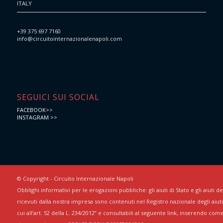
ITALY
+39 375 697 7160
info@circuitointernazionalenapoli.com
SEGUICI SUI SOCIAL
FACEBOOK>>
INSTAGRAM >>
© Copyright - Circuito Internazionale Napoli
Obblighi informativi per le erogazioni pubbliche: gli aiuti di Stato e gli aiuti 
ricevuti dalla nostra impresa sono contenuti nel Registro nazionale degli aiuti 
cui all’art. 52 della L. 234/2012” e consultabili al seguente link, inserendo com