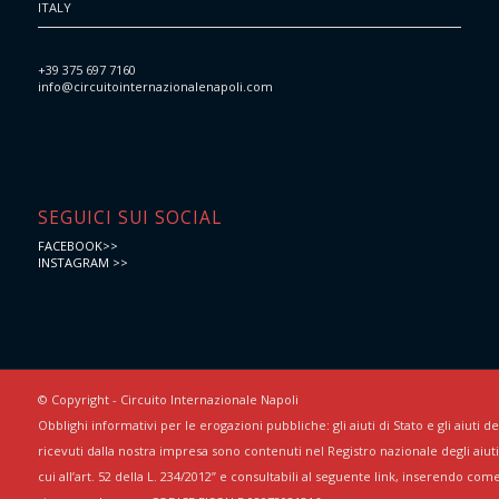
ITALY
+39 375 697 7160
info@circuitointernazionalenapoli.com
SEGUICI SUI SOCIAL
FACEBOOK>>
INSTAGRAM >>
© Copyright - Circuito Internazionale Napoli
Obblighi informativi per le erogazioni pubbliche: gli aiuti di Stato e gli aiuti 
ricevuti dalla nostra impresa sono contenuti nel Registro nazionale degli aiuti 
cui all’art. 52 della L. 234/2012” e consultabili al seguente link, inserendo com