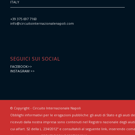
ITALY
+39 375 697 7160
info@circuitointernazionalenapoli.com
SEGUICI SUI SOCIAL
FACEBOOK>>
INSTAGRAM >>
© Copyright - Circuito Internazionale Napoli
Obblighi informativi per le erogazioni pubbliche: gli aiuti di Stato e gli aiuti 
ricevuti dalla nostra impresa sono contenuti nel Registro nazionale degli aiuti 
cui all’art. 52 della L. 234/2012” e consultabili al seguente link, inserendo com