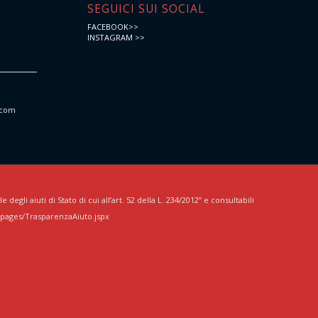
e
SEGUICI SUI SOCIAL
FACEBOOK>>
INSTAGRAM >>
.com
egli aiuti di Stato di cui all’art. 52 della L. 234/2012” e consultabili
/pages/TrasparenzaAiuto.jspx