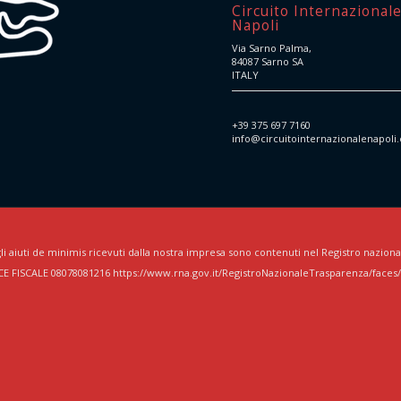
Circuito Internazional
Napoli
Via Sarno Palma,
84087 Sarno SA
ITALY
+39 375 697 7160
info@circuitointernazionalenapoli
li aiuti de minimis ricevuti dalla nostra impresa sono contenuti nel Registro nazionale d
CE FISCALE 08078081216 https://www.rna.gov.it/RegistroNazionaleTrasparenza/faces