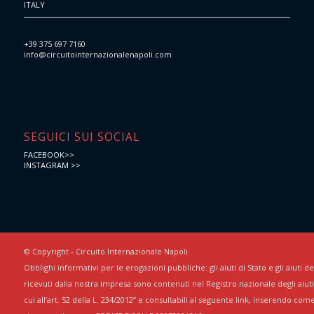
ITALY
+39 375 697 7160
info@circuitointernazionalenapoli.com
SEGUICI SUI SOCIAL
FACEBOOK>>
INSTAGRAM >>
© Copyright - Circuito Internazionale Napoli
Obblighi informativi per le erogazioni pubbliche: gli aiuti di Stato e gli aiuti 
ricevuti dalla nostra impresa sono contenuti nel Registro nazionale degli aiuti 
cui all’art. 52 della L. 234/2012” e consultabili al seguente link, inserendo com