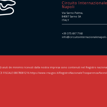
Circuito Internazional
Napoli
Via Sarno Palma,
84087 Sarno SA
ITALY
+39 375 697 7160
info@circuitointernazionalenapoli
li aiuti de minimis ricevuti dalla nostra impresa sono contenuti nel Registro nazionale d
CE FISCALE 08078081216 https://www.rna.gov.it/RegistroNazionaleTrasparenza/faces