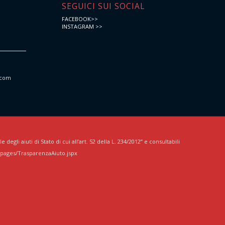
e
SEGUICI SUI SOCIAL
FACEBOOK>>
INSTAGRAM >>
.com
egli aiuti di Stato di cui all’art. 52 della L. 234/2012” e consultabili
/pages/TrasparenzaAiuto.jspx