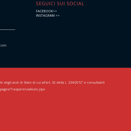
e
SEGUICI SUI SOCIAL
FACEBOOK>>
INSTAGRAM >>
.com
egli aiuti di Stato di cui all’art. 52 della L. 234/2012” e consultabili
/pages/TrasparenzaAiuto.jspx