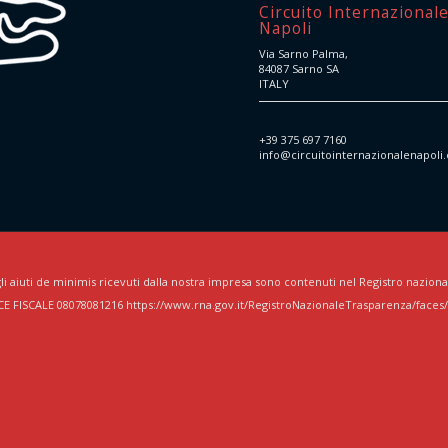
Circuito Internazional
Napoli
Via Sarno Palma,
84087 Sarno SA
ITALY
+39 375 697 7160
info@circuitointernazionalenapoli
li aiuti de minimis ricevuti dalla nostra impresa sono contenuti nel Registro nazionale d
CE FISCALE 08078081216 https://www.rna.gov.it/RegistroNazionaleTrasparenza/faces