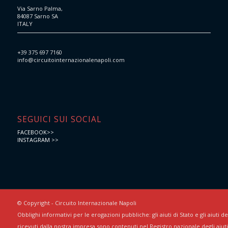
Via Sarno Palma,
84087 Sarno SA
ITALY
+39 375 697 7160
info@circuitointernazionalenapoli.com
SEGUICI SUI SOCIAL
FACEBOOK>>
INSTAGRAM >>
© Copyright - Circuito Internazionale Napoli
Obblighi informativi per le erogazioni pubbliche: gli aiuti di Stato e gli aiuti 
ricevuti dalla nostra impresa sono contenuti nel Registro nazionale degli aiuti 