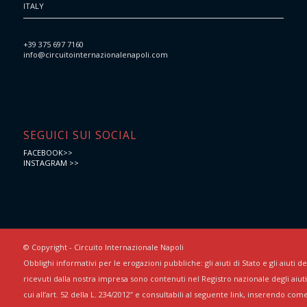
ITALY
+39 375 697 7160
info@circuitointernazionalenapoli.com
SEGUICI SUI SOCIAL
FACEBOOK>>
INSTAGRAM >>
© Copyright - Circuito Internazionale Napoli
Obblighi informativi per le erogazioni pubbliche: gli aiuti di Stato e gli aiuti 
ricevuti dalla nostra impresa sono contenuti nel Registro nazionale degli aiuti 
cui all’art. 52 della L. 234/2012” e consultabili al seguente link, inserendo com