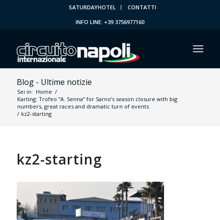
SATURDAYHOTEL
CONTATTI
INFO LINE: +39 3756977160
Blog - Ultime notizie
Sei in:
Home
/
Karting: Trofeo “A. Senna” for Sarno’s season closure with big
numbers, great races and dramatic turn of events.
/
kz2-starting
kz2-starting