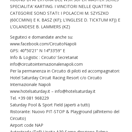
SPECIALITA’ KARTING. I VINCITORI NELLE QUATTRO
CATEGORIE SONO STATI: I POLACCHI M. SZYSZKO
(60CCMINI) E K. BASZ (KF); L’INGLESE D. TICKTUM KFJ) E
L’OLANDESE B. LAMMERS (KZ)
Seguiteci e domandate anche su:
www.facebook.com/CircuitoNapoli
GPS: 40°50’21” N 14°33’59” E
Info & Logistic : Circuito’ Secretariat
info@circuitointernazionalenapoli.com
Per la permanenza in Circuito di piloti ed accompagnatori:
Hotel Saturday Circuit Racing Resort c/o Circuito
Internazionale Napoli
www.hotelsaturday.it –
info@hotelsaturday.it
Tel. +39 081 968229
Saturday Pool & Sport Field (aperti a tutti)
Ristorante: Nuovo PIT-STOP & Playground (all’interno del
Circuito)
Airport code NAP
Autostrada (Toll) Uscita A30 Sarno direzione Palma