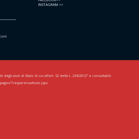
INSTAGRAM >>
.com
egli aiuti di Stato di cui all’art. 52 della L. 234/2012” e consultabili
/pages/TrasparenzaAiuto.jspx