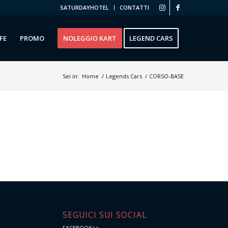
SATURDAYHOTEL
CONTATTI
FE
PROMO
NOLEGGIO KART
LEGEND CARS
Sei in:
Home
/
Legends Cars
/
CORSO-BASE
e
SEGUICI SUI SOCIAL
FACEBOOK>>