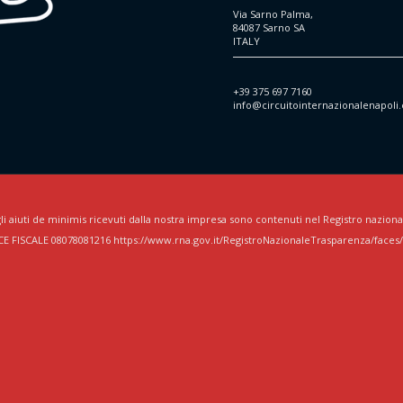
Via Sarno Palma,
84087 Sarno SA
ITALY
+39 375 697 7160
info@circuitointernazionalenapoli
li aiuti de minimis ricevuti dalla nostra impresa sono contenuti nel Registro nazionale d
CE FISCALE 08078081216 https://www.rna.gov.it/RegistroNazionaleTrasparenza/faces