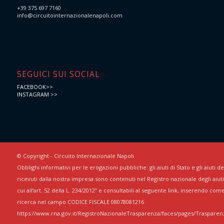
+39 375 697 7160
info@circuitointernazionalenapoli.com
SEGUICI SUI SOCIAL
FACEBOOK>>
INSTAGRAM >>
© Copyright - Circuito Internazionale Napoli
Obblighi informativi per le erogazioni pubbliche: gli aiuti di Stato e gli aiuti 
ricevuti dalla nostra impresa sono contenuti nel Registro nazionale degli aiuti 
cui all’art. 52 della L. 234/2012” e consultabili al seguente link, inserendo com
ricerca nel campo CODICE FISCALE 08078081216
https://www.rna.gov.it/RegistroNazionaleTrasparenza/faces/pages/Trasparenz