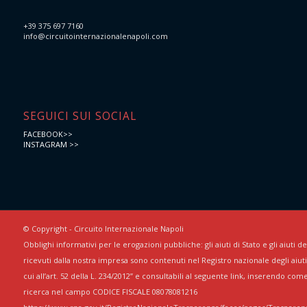
+39 375 697 7160
info@circuitointernazionalenapoli.com
SEGUICI SUI SOCIAL
FACEBOOK>>
INSTAGRAM >>
© Copyright - Circuito Internazionale Napoli
Obblighi informativi per le erogazioni pubbliche: gli aiuti di Stato e gli aiuti 
ricevuti dalla nostra impresa sono contenuti nel Registro nazionale degli aiuti 
cui all’art. 52 della L. 234/2012” e consultabili al seguente link, inserendo com
ricerca nel campo CODICE FISCALE 08078081216